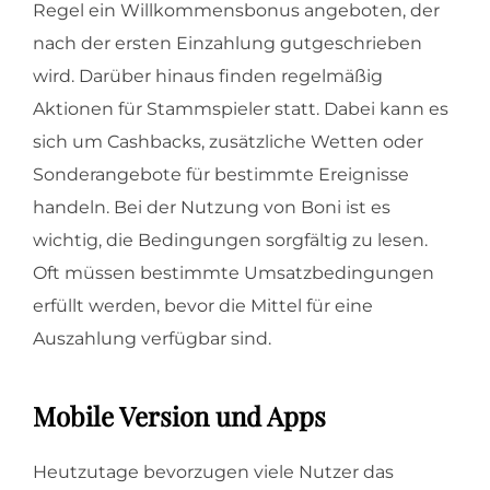
Regel ein Willkommensbonus angeboten, der
nach der ersten Einzahlung gutgeschrieben
wird. Darüber hinaus finden regelmäßig
Aktionen für Stammspieler statt. Dabei kann es
sich um Cashbacks, zusätzliche Wetten oder
Sonderangebote für bestimmte Ereignisse
handeln. Bei der Nutzung von Boni ist es
wichtig, die Bedingungen sorgfältig zu lesen.
Oft müssen bestimmte Umsatzbedingungen
erfüllt werden, bevor die Mittel für eine
Auszahlung verfügbar sind.
Mobile Version und Apps
Heutzutage bevorzugen viele Nutzer das