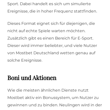
Sport. Dabei handelt es sich um simulierte
Ereignisse, die in hoher Frequenz stattfinden.
Dieses Format eignet sich für diejenigen, die
nicht auf echte Spiele warten möchten.
Zusätzlich gibt es einen Bereich für E-Sport.
Dieser wird immer beliebter, und viele Nutzer
von Mostbet Deutschland wetten genau auf
solche Ereignisse.
Boni und Aktionen
Wie die meisten ähnlichen Dienste nutzt
Mostbet aktiv ein Bonussystem, um Nutzer zu
gewinnen und zu binden. Neulingen wird in der