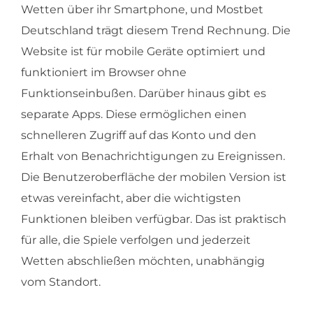
Wetten über ihr Smartphone, und Mostbet
Deutschland trägt diesem Trend Rechnung. Die
Website ist für mobile Geräte optimiert und
funktioniert im Browser ohne
Funktionseinbußen. Darüber hinaus gibt es
separate Apps. Diese ermöglichen einen
schnelleren Zugriff auf das Konto und den
Erhalt von Benachrichtigungen zu Ereignissen.
Die Benutzeroberfläche der mobilen Version ist
etwas vereinfacht, aber die wichtigsten
Funktionen bleiben verfügbar. Das ist praktisch
für alle, die Spiele verfolgen und jederzeit
Wetten abschließen möchten, unabhängig
vom Standort.