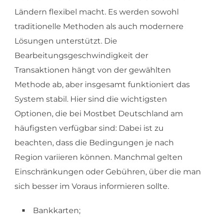
Ländern flexibel macht. Es werden sowohl
traditionelle Methoden als auch modernere
Lösungen unterstützt. Die
Bearbeitungsgeschwindigkeit der
Transaktionen hängt von der gewählten
Methode ab, aber insgesamt funktioniert das
System stabil. Hier sind die wichtigsten
Optionen, die bei Mostbet Deutschland am
häufigsten verfügbar sind: Dabei ist zu
beachten, dass die Bedingungen je nach
Region variieren können. Manchmal gelten
Einschränkungen oder Gebühren, über die man
sich besser im Voraus informieren sollte.
Bankkarten;