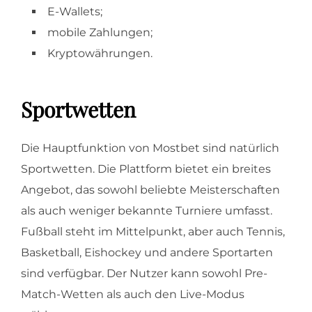
E-Wallets;
mobile Zahlungen;
Kryptowährungen.
Sportwetten
Die Hauptfunktion von Mostbet sind natürlich
Sportwetten. Die Plattform bietet ein breites
Angebot, das sowohl beliebte Meisterschaften
als auch weniger bekannte Turniere umfasst.
Fußball steht im Mittelpunkt, aber auch Tennis,
Basketball, Eishockey und andere Sportarten
sind verfügbar. Der Nutzer kann sowohl Pre-
Match-Wetten als auch den Live-Modus