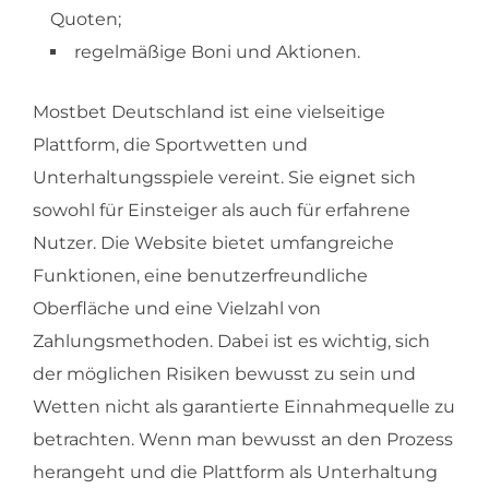
Quoten;
regelmäßige Boni und Aktionen.
Mostbet Deutschland ist eine vielseitige
Plattform, die Sportwetten und
Unterhaltungsspiele vereint. Sie eignet sich
sowohl für Einsteiger als auch für erfahrene
Nutzer. Die Website bietet umfangreiche
Funktionen, eine benutzerfreundliche
Oberfläche und eine Vielzahl von
Zahlungsmethoden. Dabei ist es wichtig, sich
der möglichen Risiken bewusst zu sein und
Wetten nicht als garantierte Einnahmequelle zu
betrachten. Wenn man bewusst an den Prozess
herangeht und die Plattform als Unterhaltung