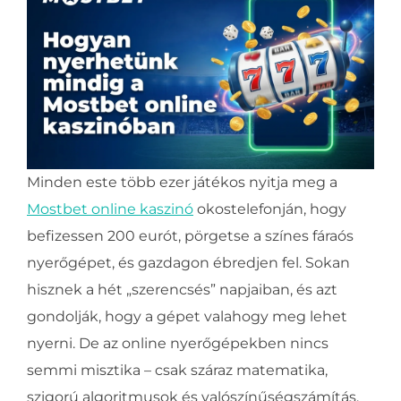
Minden este több ezer játékos nyitja meg a
Mostbet online kaszinó
okostelefonján, hogy
befizessen 200 eurót, pörgetse a színes fáraós
nyerőgépet, és gazdagon ébredjen fel. Sokan
hisznek a hét „szerencsés” napjaiban, és azt
gondolják, hogy a gépet valahogy meg lehet
nyerni. De az online nyerőgépekben nincs
semmi misztika – csak száraz matematika,
szigorú algoritmusok és valószínűségszámítás.