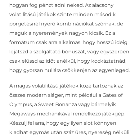
hogyan fog pénzt adni neked. Az alacsony
volatilitású játékok szinte minden második
pörgetésnél nyerő kombinációkat szórnak, de
maguk a nyeremények nagyon kicsik. Ez a
formátum csak arra alkalmas, hogy hosszú ideig
lejátszd a szolgáltató bónuszát, vagy egyszerűen
csak elüssd az időt anélkül, hogy kockáztatnád,
hogy gyorsan nullára csökkenjen az egyenleged.
A magas volatilitású játékok közé tartoznak az
összes modern sláger, mint például a Gates of
Olympus, a Sweet Bonanza vagy bármelyik
Megaways mechanikával rendelkező játékgép.
Készülj fel arra, hogy egy ilyen slot könnyen
kiadhat egymás után száz üres, nyereség nélküli